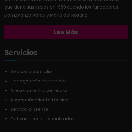
que tiene sus inicios en 1980 cuando los fundadores
AQUA
PASTAS
Don Lorenzo Abreu y María del Rosario...
ARDUINI
PICADERAS
Lee Más
ARIENZO DE MARQUEZ
SALSAS
Servicios
ATLANTICO
SAZONES
Servicio a domicilio
Consignación de bebidas
AVALON
SNACKS
Asesoramiento comercial
AVERNA
Acompañamiento técnico
ÚTILES ESCOLARES
Servicio al cliente
AZUKITA
Cotizaciones personalizadas