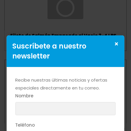
Filete de Salmón Empacado al Vacio 3-4 LBS
Mas Detalle
×
Suscríbete a nuestro
newsletter
Recibe nuestras últimas noticias y ofertas
especiales directamente en tu correo.
Nombre
Teléfono
WHIPPED TOPPING BRILL VAINILLA CLASSIC (4x8.5