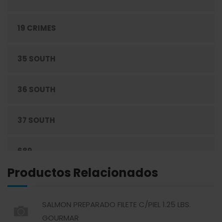
19 CRIMES
CONGELADOS
35 SOUTH
CUIDADO PERSONAL
36 SOUTH
DESECHABLES
37 SOUTH
ENLATADOS
689
ESPECIAS
Productos Relacionados
ABREU
GRANOS
SALMON PREPARADO FILETE C/PIEL 1.25 LBS.
ABSOLUT
HARINAS
GOURMAR