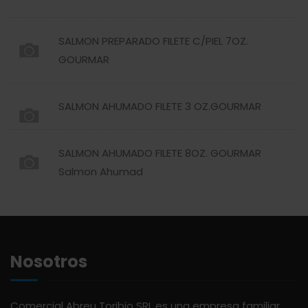
ACTIVAGEL
HIGIENE PERSONAL
SALMON PREPARADO FILETE C/PIEL 7OZ.
GOURMAR
AGAVITA
LÁCTEOS
SALMON AHUMADO FILETE 3 OZ.GOURMAR
AMBAR
LAVANDERÍA
SALMON AHUMADO FILETE 8OZ. GOURMAR
AMERICANA
LIMPIEZA DEL HOGAR
Salmon Ahumad
ANDALUZ
MIELES Y MERMELADAS
APERITIVO
OTROS
Nosotros
APOTHIC
PANADERÍA
Comercial Abreu Toribio SRL es una empresa familiar