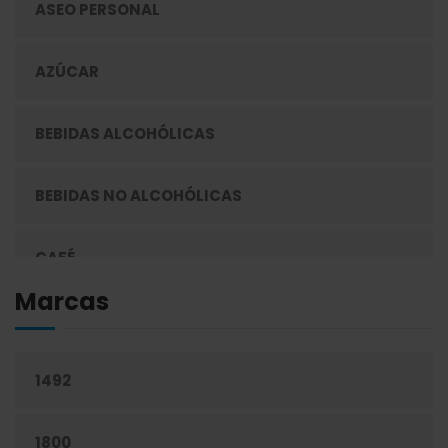
ASEO PERSONAL
AZÚCAR
BEBIDAS ALCOHÓLICAS
BEBIDAS NO ALCOHÓLICAS
CAFÉ
Marcas
CEREALES
1492
CIGARRILLOS
1800
CONFITERÍA