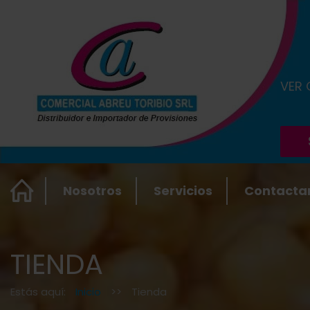
VER
Nosotros
Servicios
Contacta
TIENDA
Estás aquí:
Inicio
>>
Tienda