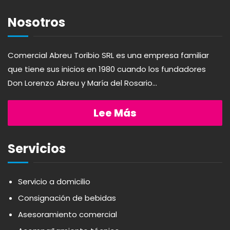
AGAVITA
LÁCTEOS
Nosotros
AMBAR
LAVANDERÍA
Comercial Abreu Toribio SRL es una empresa familiar
que tiene sus inicios en 1980 cuando los fundadores
AMERICANA
LIMPIEZA DEL HOGAR
Don Lorenzo Abreu y María del Rosario...
ANDALUZ
MIELES Y MERMELADAS
Lee Más
APERITIVO
OTROS
Servicios
APOTHIC
PANADERÍA
Servicio a domicilio
Consignación de bebidas
AQUA
PASTAS
Asesoramiento comercial