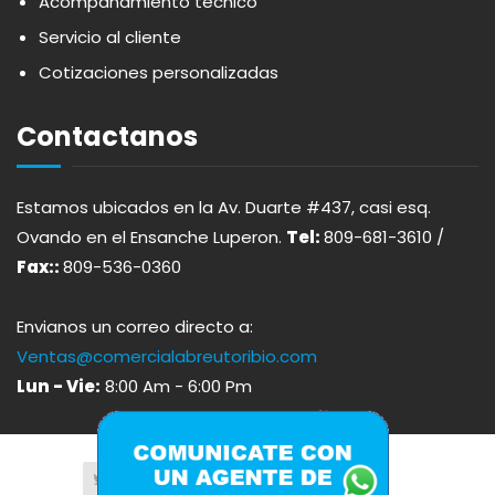
Acompañamiento técnico
ARDUINI
PICADERAS
Servicio al cliente
Cotizaciones personalizadas
ARIENZO DE MARQUEZ
SALSAS
Contactanos
ATLANTICO
SAZONES
Estamos ubicados en la Av. Duarte #437, casi esq.
AVALON
SNACKS
Ovando en el Ensanche Luperon.
Tel:
809-681-3610 /
Fax::
809-536-0360
AVERNA
ÚTILES ESCOLARES
Envianos un correo directo a:
AZUKITA
Ventas@comercialabreutoribio.com
Lun - Vie:
8:00 Am - 6:00 Pm
BACARDI
BAILEY