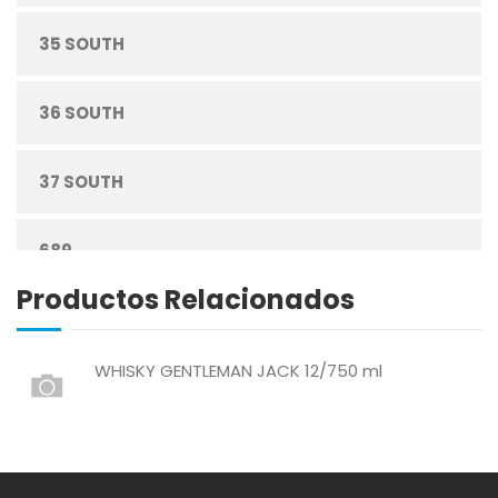
35 SOUTH
CUIDADO PERSONAL
36 SOUTH
DESECHABLES
37 SOUTH
ENLATADOS
689
ESPECIAS
Productos Relacionados
ABREU
GRANOS
WHISKY GENTLEMAN JACK 12/750 ml
ABSOLUT
HARINAS
ACTIVAGEL
HIGIENE PERSONAL