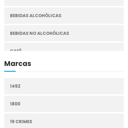
BEBIDAS ALCOHÓLICAS
BEBIDAS NO ALCOHÓLICAS
CAFÉ
Marcas
CEREALES
1492
CIGARRILLOS
1800
CONFITERÍA
19 CRIMES
CONGELADOS