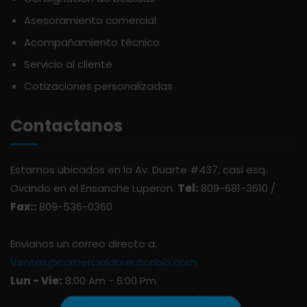
APOTHIC
PANADERÍA
Asesoramiento comercial
Acompañamiento técnico
AQUA
PASTAS
Servicio al cliente
Cotizaciones personalizadas
ARDUINI
PICADERAS
Contactanos
ARIENZO DE MARQUEZ
SALSAS
Estamos ubicados en la Av. Duarte #437, casi esq.
ATLANTICO
SAZONES
Ovando en el Ensanche Luperon.
Tel:
809-681-3610 /
Fax::
809-536-0360
AVALON
SNACKS
Envianos un correo directo a:
AVERNA
ÚTILES ESCOLARES
Ventas@comercialabreutoribio.com
Lun - Vie:
8:00 Am - 6:00 Pm
AZUKITA