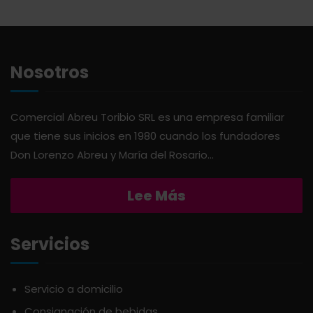
ABSOLUT
HARINAS
ACTIVAGEL
HIGIENE PERSONAL
Nosotros
AGAVITA
LÁCTEOS
Comercial Abreu Toribio SRL es una empresa familiar
que tiene sus inicios en 1980 cuando los fundadores
AMBAR
LAVANDERÍA
Don Lorenzo Abreu y María del Rosario...
AMERICANA
LIMPIEZA DEL HOGAR
Lee Más
ANDALUZ
MIELES Y MERMELADAS
Servicios
APERITIVO
OTROS
Servicio a domicilio
Consignación de bebidas