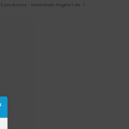
 0 productos - Mostrando Pagina 1 de -1
×