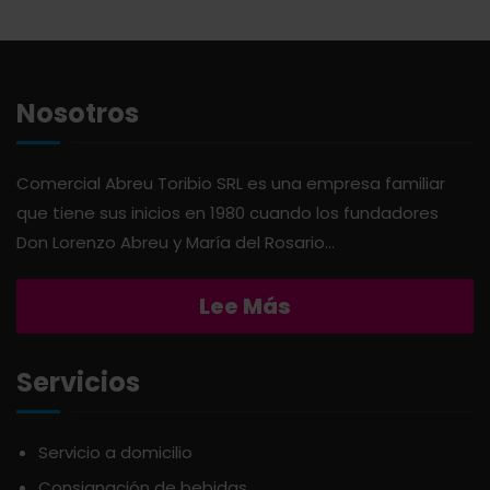
ABSOLUT
HARINAS
ACTIVAGEL
HIGIENE PERSONAL
Nosotros
AGAVITA
LÁCTEOS
Comercial Abreu Toribio SRL es una empresa familiar
que tiene sus inicios en 1980 cuando los fundadores
AMBAR
LAVANDERÍA
Don Lorenzo Abreu y María del Rosario...
AMERICANA
LIMPIEZA DEL HOGAR
Lee Más
ANDALUZ
MIELES Y MERMELADAS
Servicios
APERITIVO
OTROS
Servicio a domicilio
Consignación de bebidas