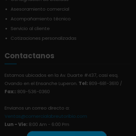
APOTHIC
PANADERÍA
Asesoramiento comercial
Acompañamiento técnico
AQUA
PASTAS
Servicio al cliente
Cotizaciones personalizadas
ARDUINI
PICADERAS
Contactanos
ARIENZO DE MARQUEZ
SALSAS
Estamos ubicados en la Av. Duarte #437, casi esq.
ATLANTICO
SAZONES
Ovando en el Ensanche Luperon.
Tel:
809-681-3610 /
Fax::
809-536-0360
AVALON
SNACKS
Envianos un correo directo a:
AVERNA
ÚTILES ESCOLARES
Ventas@comercialabreutoribio.com
Lun - Vie:
8:00 Am - 6:00 Pm
AZUKITA