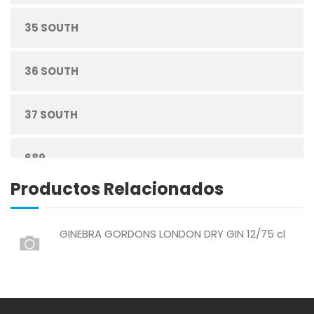
35 SOUTH
CUIDADO PERSONAL
36 SOUTH
DESECHABLES
37 SOUTH
ENLATADOS
689
ESPECIAS
Productos Relacionados
ABREU
GRANOS
GINEBRA GORDONS LONDON DRY GIN 12/75 cl
ABSOLUT
HARINAS
ACTIVAGEL
HIGIENE PERSONAL