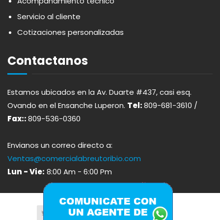
Acompañamiento técnico
ARDUINI
PICADERAS
Servicio al cliente
Cotizaciones personalizadas
ARIENZO DE MARQUEZ
SALSAS
Contactanos
ATLANTICO
SAZONES
Estamos ubicados en la Av. Duarte #437, casi esq.
AVALON
SNACKS
Ovando en el Ensanche Luperon.
Tel:
809-681-3610 /
Fax::
809-536-0360
AVERNA
ÚTILES ESCOLARES
Envianos un correo directo a:
AZUKITA
Ventas@comercialabreutoribio.com
Lun - Vie:
8:00 Am - 6:00 Pm
BACARDI
BAILEY