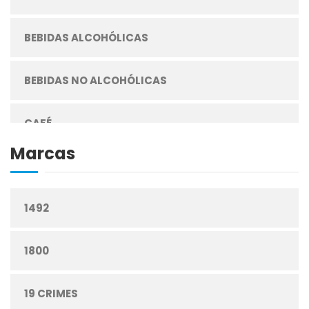
BEBIDAS ALCOHÓLICAS
BEBIDAS NO ALCOHÓLICAS
CAFÉ
Marcas
CEREALES
1492
CIGARRILLOS
1800
CONFITERÍA
19 CRIMES
CONGELADOS