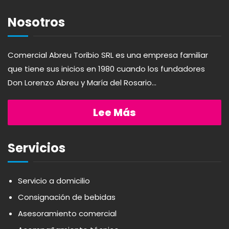
AGAVITA
LÁCTEOS
Nosotros
AMBAR
LAVANDERÍA
Comercial Abreu Toribio SRL es una empresa familiar
que tiene sus inicios en 1980 cuando los fundadores
AMERICANA
LIMPIEZA DEL HOGAR
Don Lorenzo Abreu y María del Rosario...
ANDALUZ
MIELES Y MERMELADAS
Lee Más
APERITIVO
OTROS
Servicios
APOTHIC
PANADERÍA
Servicio a domicilio
Consignación de bebidas
AQUA
PASTAS
Asesoramiento comercial