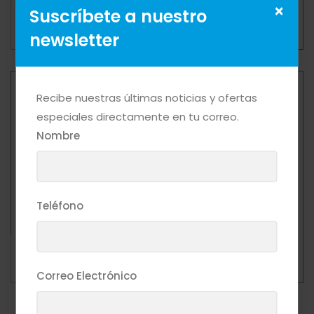
×
Suscríbete a nuestro
VINO CARLO ROSSI TINTO 12/750 ML
Mas Detalle
newsletter
Recibe nuestras últimas noticias y ofertas
especiales directamente en tu correo.
Nombre
Teléfono
VINO CARLO ROSSI TINTO 4/3 Lit
Mas Detalle
Correo Electrónico