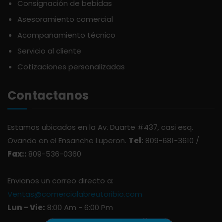
Consignación de bebidas
ATLANTICO
SAZONES
Asesoramiento comercial
AVALON
Acompañamiento técnico
SNACKS
Servicio al cliente
AVERNA
ÚTILES ESCOLARES
Cotizaciones personalizadas
Contactanos
AZUKITA
BACARDI
Estamos ubicados en la Av. Duarte #437, casi esq.
Ovando en el Ensanche Luperon.
Tel:
809-681-3610 /
Fax::
809-536-0360
BAILEY
Envianos un correo directo a:
BALDOM
Ventas@comercialabreutoribio.com
Lun - Vie:
8:00 Am - 6:00 Pm
BARCELO