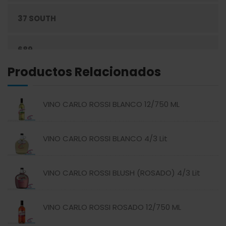
37 SOUTH
ENLATADOS
689
ESPECIAS
Productos Relacionados
ABREU
GRANOS
VINO CARLO ROSSI BLANCO 12/750 ML
ABSOLUT
HARINAS
VINO CARLO ROSSI BLANCO 4/3 Lit
ACTIVAGEL
HIGIENE PERSONAL
VINO CARLO ROSSI BLUSH (ROSADO) 4/3 Lit
AGAVITA
LÁCTEOS
AMBAR
LAVANDERÍA
VINO CARLO ROSSI ROSADO 12/750 ML