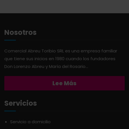
AMERICANA
LIMPIEZA DEL HOGAR
ANDALUZ
MIELES Y MERMELADAS
Nosotros
APERITIVO
OTROS
Comercial Abreu Toribio SRL es una empresa familiar
que tiene sus inicios en 1980 cuando los fundadores
APOTHIC
PANADERÍA
Don Lorenzo Abreu y María del Rosario...
AQUA
PASTAS
Lee Más
ARDUINI
PICADERAS
Servicios
ARIENZO DE MARQUEZ
SALSAS
Servicio a domicilio