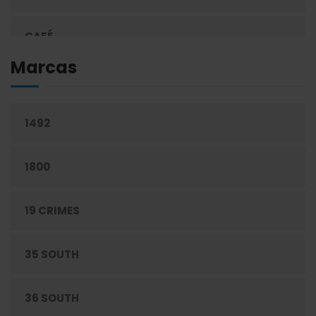
CAFÉ
Marcas
CEREALES
1492
CIGARRILLOS
1800
CONFITERÍA
19 CRIMES
CONGELADOS
35 SOUTH
CUIDADO PERSONAL
36 SOUTH
DESECHABLES