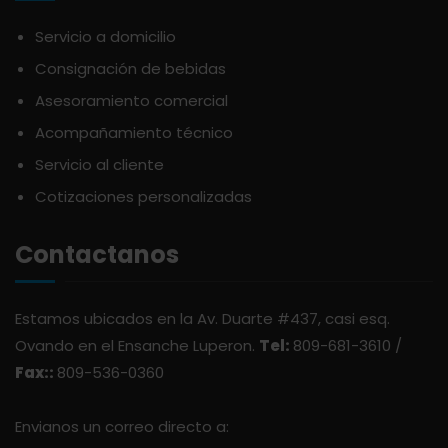
ATLANTICO
SAZONES
Servicio a domicilio
Consignación de bebidas
AVALON
SNACKS
Asesoramiento comercial
AVERNA
Acompañamiento técnico
ÚTILES ESCOLARES
Servicio al cliente
AZUKITA
Cotizaciones personalizadas
Contactanos
BACARDI
Estamos ubicados en la Av. Duarte #437, casi esq.
BAILEY
Ovando en el Ensanche Luperon.
Tel:
809-681-3610 /
Fax::
809-536-0360
BALDOM
Envianos un correo directo a:
BARCELO