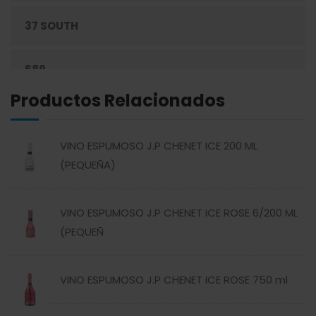
37 SOUTH
ENLATADOS
689
ESPECIAS
Productos Relacionados
ABREU
GRANOS
VINO ESPUMOSO J.P CHENET ICE 200 ML
ABSOLUT
HARINAS
(PEQUEÑA)
ACTIVAGEL
HIGIENE PERSONAL
VINO ESPUMOSO J.P CHENET ICE ROSE 6/200 ML
(PEQUEÑ
AGAVITA
LÁCTEOS
VINO ESPUMOSO J.P CHENET ICE ROSE 750 ml
AMBAR
LAVANDERÍA