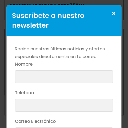
ESTUCHE JP CHENET ROSE 750ML
Mas Detalle
×
Suscríbete a nuestro
newsletter
Recibe nuestras últimas noticias y ofertas
especiales directamente en tu correo.
Nombre
Teléfono
ESTUCHE JP CHENET WHITE 750ML
Mas Detalle
Correo Electrónico