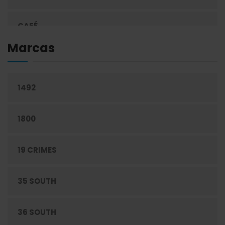
CAFÉ
Marcas
CEREALES
1492
CIGARRILLOS
1800
CONFITERÍA
19 CRIMES
CONGELADOS
35 SOUTH
CUIDADO PERSONAL
36 SOUTH
DESECHABLES