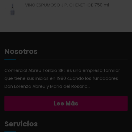
VINO ESPUMOSO J.P. CHENET ICE 750 ml
AMERICANA
LIMPIEZA DEL HOGAR
ANDALUZ
MIELES Y MERMELADAS
APERITIVO
OTROS
Nosotros
APOTHIC
PANADERÍA
Comercial Abreu Toribio SRL es una empresa familiar
que tiene sus inicios en 1980 cuando los fundadores
AQUA
PASTAS
Don Lorenzo Abreu y María del Rosario...
ARDUINI
PICADERAS
Lee Más
ARIENZO DE MARQUEZ
SALSAS
Servicios