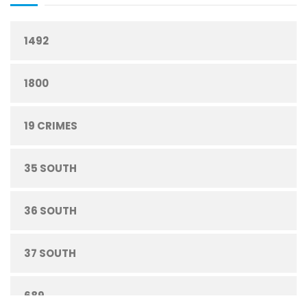
1492
CIGARRILLOS
1800
CONFITERÍA
19 CRIMES
CONGELADOS
35 SOUTH
CUIDADO PERSONAL
36 SOUTH
DESECHABLES
37 SOUTH
ENLATADOS
689
ESPECIAS