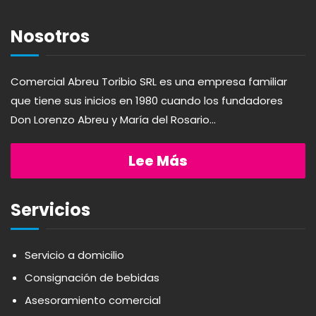
APERITIVO
OTROS
Nosotros
APOTHIC
PANADERÍA
Comercial Abreu Toribio SRL es una empresa familiar
que tiene sus inicios en 1980 cuando los fundadores
AQUA
PASTAS
Don Lorenzo Abreu y María del Rosario...
ARDUINI
PICADERAS
Lee Más
ARIENZO DE MARQUEZ
SALSAS
Servicios
ATLANTICO
SAZONES
Servicio a domicilio
Consignación de bebidas
AVALON
SNACKS
Asesoramiento comercial