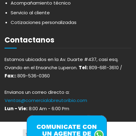
Acompañamiento técnico
AVERNA
ÚTILES ESCOLARES
Servicio al cliente
Cotizaciones personalizadas
AZUKITA
Contactanos
BACARDI
Estamos ubicados en la Av. Duarte #437, casi esq.
BAILEY
Ovando en el Ensanche Luperon.
Tel:
809-681-3610 /
Fax::
809-536-0360
BALDOM
Envianos un correo directo a:
BARCELO
Ventas@comercialabreutoribio.com
Lun - Vie:
8:00 Am - 6:00 Pm
BARON DE LEY