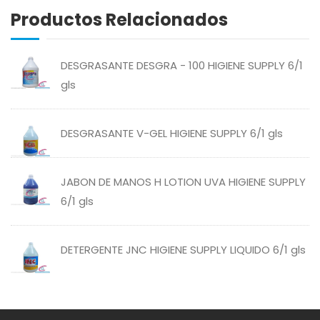
Productos Relacionados
ABREU
GRANOS
DESGRASANTE DESGRA - 100 HIGIENE SUPPLY 6/1
ABSOLUT
HARINAS
gls
ACTIVAGEL
HIGIENE PERSONAL
DESGRASANTE V-GEL HIGIENE SUPPLY 6/1 gls
AGAVITA
LÁCTEOS
JABON DE MANOS H LOTION UVA HIGIENE SUPPLY
6/1 gls
AMBAR
LAVANDERÍA
DETERGENTE JNC HIGIENE SUPPLY LIQUIDO 6/1 gls
AMERICANA
LIMPIEZA DEL HOGAR
ANDALUZ
MIELES Y MERMELADAS