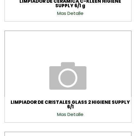
LIMPIADOR DE CERAMICA C-KLEEN HIGIENE
SUPPLY 6/1 g
Mas Detalle
×
Suscríbete a nuestro
newsletter
Recibe nuestras últimas noticias y ofertas
LIMPIADOR DE CRISTALES GLASS 2 HIGIENE SUPPLY
6/1
especiales directamente en tu correo.
Mas Detalle
Nombre