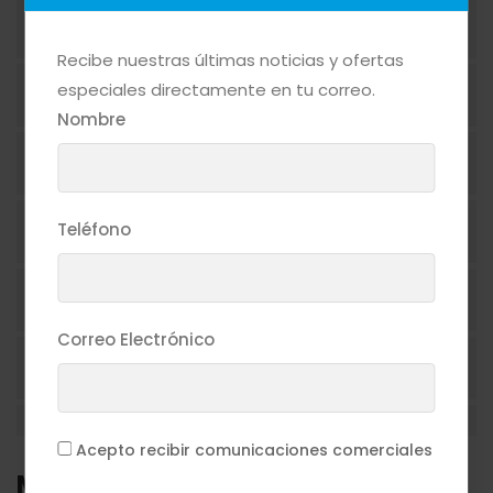
ACEITES
Recibe nuestras últimas noticias y ofertas
especiales directamente en tu correo.
ADEREZOS
Nombre
ASEO PERSONAL
Teléfono
AZÚCAR
BEBIDAS ALCOHÓLICAS
Correo Electrónico
BEBIDAS NO ALCOHÓLICAS
CAFÉ
Acepto recibir comunicaciones comerciales
Marcas