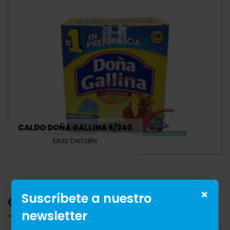
CALDO DOÑA GALLINA 6/240
Mas Detalle
×
Suscríbete a nuestro
Categorias
newsletter