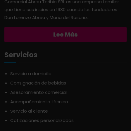
Comercial Abreu Toribio SRL es una empresa familiar
que tiene sus inicios en 1980 cuando los fundadores
APERITIVO
OTROS
Don Lorenzo Abreu y María del Rosario...
APOTHIC
PANADERÍA
Lee Más
AQUA
PASTAS
Servicios
ARDUINI
PICADERAS
Servicio a domicilio
Consignación de bebidas
ARIENZO DE MARQUEZ
SALSAS
Asesoramiento comercial
Acompañamiento técnico
ATLANTICO
SAZONES
Servicio al cliente
Cotizaciones personalizadas
AVALON
SNACKS