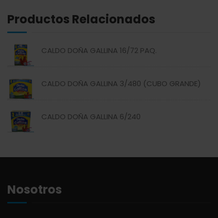
Productos Relacionados
ABREU
GRANOS
CALDO DOÑA GALLINA 16/72 PAQ.
ABSOLUT
HARINAS
CALDO DOÑA GALLINA 3/480 (CUBO GRANDE)
ACTIVAGEL
HIGIENE PERSONAL
CALDO DOÑA GALLINA 6/240
AGAVITA
LÁCTEOS
AMBAR
LAVANDERÍA
AMERICANA
LIMPIEZA DEL HOGAR
Nosotros
ANDALUZ
MIELES Y MERMELADAS