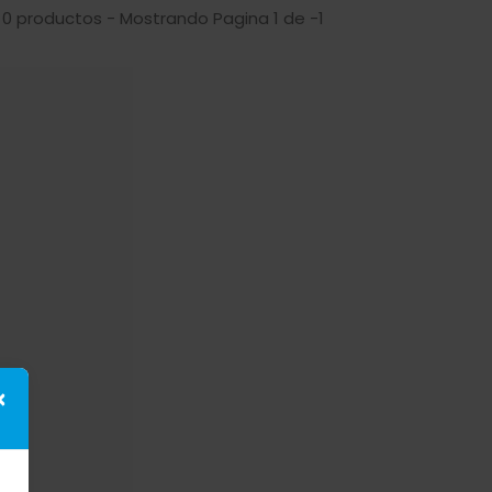
 0 productos - Mostrando Pagina 1 de -1
×