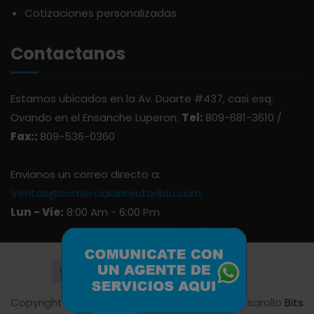
Cotizaciones personalizadas
ATLANTICO
SAZONES
Contactanos
AVALON
SNACKS
Estamos ubicados en la Av. Duarte #437, casi esq.
AVERNA
ÚTILES ESCOLARES
Ovando en el Ensanche Luperon.
Tel:
809-681-3610 /
Fax::
809-536-0360
AZUKITA
Envianos un correo directo a:
BACARDI
Ventas@comercialabreutoribio.com
Lun - Vie:
8:00 Am - 6:00 Pm
BAILEY
BALDOM
Copyright © 2023 Comercial Abreu Toribio. Desarollo
Bits