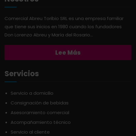
AMERICANA
LIMPIEZA DEL HOGAR
Comercial Abreu Toribio SRL es una empresa familiar
que tiene sus inicios en 1980 cuando los fundadores
ANDALUZ
MIELES Y MERMELADAS
Don Lorenzo Abreu y María del Rosario...
APERITIVO
OTROS
Lee Más
APOTHIC
PANADERÍA
Servicios
AQUA
PASTAS
Servicio a domicilio
Consignación de bebidas
ARDUINI
PICADERAS
Asesoramiento comercial
Acompañamiento técnico
ARIENZO DE MARQUEZ
SALSAS
Servicio al cliente