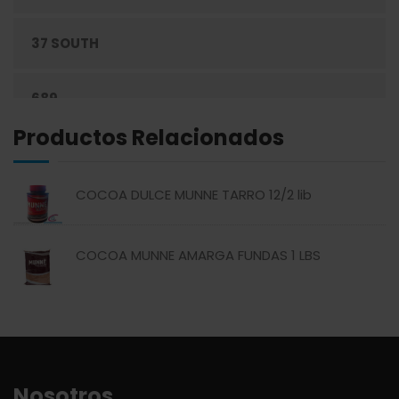
37 SOUTH
ENLATADOS
689
ESPECIAS
Productos Relacionados
ABREU
GRANOS
COCOA DULCE MUNNE TARRO 12/2 lib
ABSOLUT
HARINAS
COCOA MUNNE AMARGA FUNDAS 1 LBS
ACTIVAGEL
HIGIENE PERSONAL
AGAVITA
LÁCTEOS
AMBAR
LAVANDERÍA
Nosotros