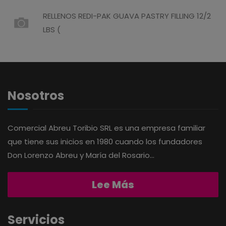
AMERICANA
LIMPIEZA DEL HOGAR
RELLENOS REDI-PAK GUAVA PASTRY FILLING 12/2
LBS (
ANDALUZ
MIELES Y MERMELADAS
APERITIVO
OTROS
Nosotros
APOTHIC
PANADERÍA
Comercial Abreu Toribio SRL es una empresa familiar
AQUA
PASTAS
que tiene sus inicios en 1980 cuando los fundadores
Don Lorenzo Abreu y María del Rosario...
ARDUINI
PICADERAS
Lee Más
ARIENZO DE MARQUEZ
SALSAS
Servicios
ATLANTICO
SAZONES