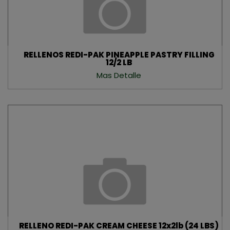
Nombre
RELLENOS REDI-PAK PINEAPPLE PASTRY FILLING
Teléfono
12/2 LB
Mas Detalle
Correo Electrónico
Acepto recibir comunicaciones comerciales
SUSCRIBIRSE
RELLENO REDI-PAK CREAM CHEESE 12x2lb (24 LBS)