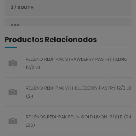
37 SOUTH
ENLATADOS
689
ESPECIAS
Productos Relacionados
ABREU
GRANOS
RELLENO REDI-PAK STRAWBERRY PASTRY FILLING
ABSOLUT
HARINAS
12/2 LB
ACTIVAGEL
HIGIENE PERSONAL
RELLENO REDI-PAK WH. BLUEBERRY PASTRY 12/2 LB
(24
AGAVITA
LÁCTEOS
RELLENOS REDI-PAK SPUN GOLD LIMON 12/2 LB (24
AMBAR
LAVANDERÍA
LBS)