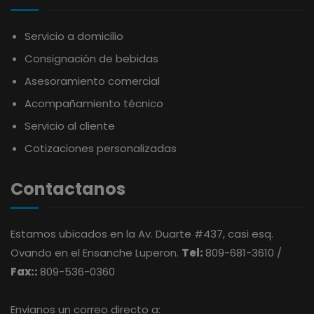
Servicio a domicilio
AVALON
SNACKS
Consignación de bebidas
Asesoramiento comercial
AVERNA
ÚTILES ESCOLARES
Acompañamiento técnico
Servicio al cliente
AZUKITA
Cotizaciones personalizadas
BACARDI
Contactanos
BAILEY
Estamos ubicados en la Av. Duarte #437, casi esq.
Ovando en el Ensanche Luperon.
Tel:
809-681-3610 /
BALDOM
Fax::
809-536-0360
BARCELO
Envianos un correo directo a: