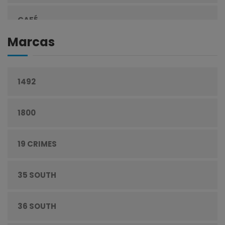
CAFÉ
Marcas
CEREALES
1492
CIGARRILLOS
1800
CONFITERÍA
19 CRIMES
CONGELADOS
35 SOUTH
CUIDADO PERSONAL
36 SOUTH
DESECHABLES