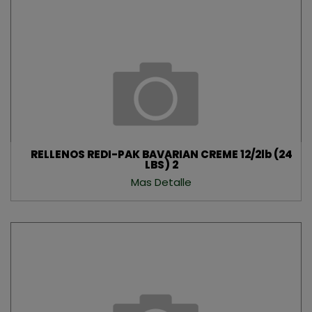
RELLENOS REDI-PAK BAVARIAN CREME 12/2lb (24
LBS) 2
Mas Detalle
×
Suscríbete a nuestro
newsletter
Recibe nuestras últimas noticias y ofertas
especiales directamente en tu correo.