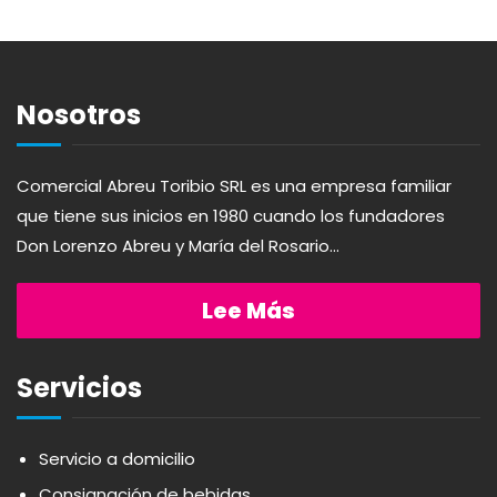
ABSOLUT
HARINAS
ACTIVAGEL
HIGIENE PERSONAL
Nosotros
AGAVITA
LÁCTEOS
Comercial Abreu Toribio SRL es una empresa familiar
que tiene sus inicios en 1980 cuando los fundadores
AMBAR
LAVANDERÍA
Don Lorenzo Abreu y María del Rosario...
AMERICANA
LIMPIEZA DEL HOGAR
Lee Más
ANDALUZ
MIELES Y MERMELADAS
Servicios
APERITIVO
OTROS
Servicio a domicilio
Consignación de bebidas