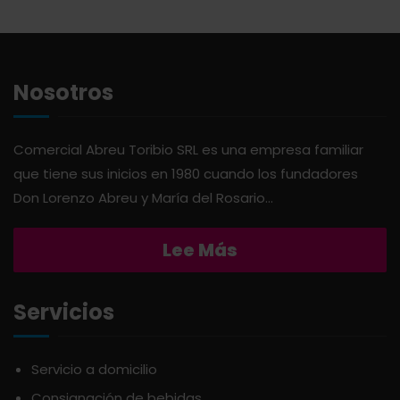
ABSOLUT
HARINAS
ACTIVAGEL
HIGIENE PERSONAL
Nosotros
AGAVITA
LÁCTEOS
Comercial Abreu Toribio SRL es una empresa familiar
que tiene sus inicios en 1980 cuando los fundadores
AMBAR
LAVANDERÍA
Don Lorenzo Abreu y María del Rosario...
AMERICANA
LIMPIEZA DEL HOGAR
Lee Más
ANDALUZ
MIELES Y MERMELADAS
Servicios
APERITIVO
OTROS
Servicio a domicilio
Consignación de bebidas