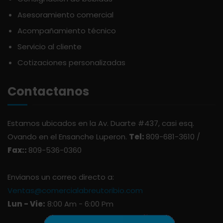
APOTHIC
PANADERÍA
Asesoramiento comercial
Acompañamiento técnico
AQUA
PASTAS
Servicio al cliente
Cotizaciones personalizadas
ARDUINI
PICADERAS
Contactanos
ARIENZO DE MARQUEZ
SALSAS
Estamos ubicados en la Av. Duarte #437, casi esq.
ATLANTICO
SAZONES
Ovando en el Ensanche Luperon.
Tel:
809-681-3610 /
Fax::
809-536-0360
AVALON
SNACKS
Envianos un correo directo a:
AVERNA
ÚTILES ESCOLARES
Ventas@comercialabreutoribio.com
Lun - Vie:
8:00 Am - 6:00 Pm
AZUKITA