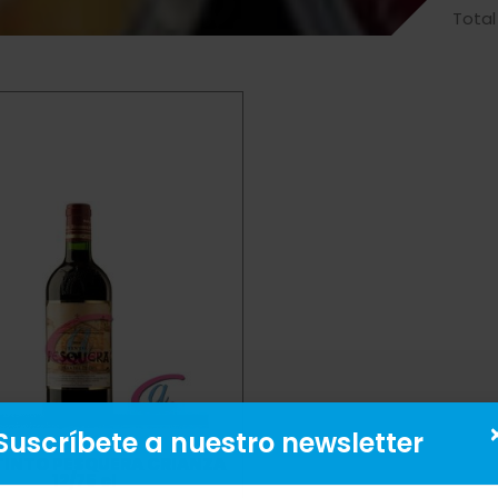
Total
Suscríbete a nuestro newsletter
TINTO PESQUERA CRIANZA
12/75 cl