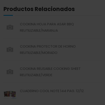
Productos Relacionados
ABREU
GRANOS
COOKINA HOJA PARA ASAR BBQ
ABSOLUT
HARINAS
REUTILIZABLE/NARANJA
ACTIVAGEL
HIGIENE PERSONAL
COOKINA PROTECTOR DE HORNO
REUTILIZABLE/MORADO
AGAVITA
LÁCTEOS
COOKINA REUSABLE COOKING SHEET
AMBAR
LAVANDERÍA
REUTILIZABLE/VERDE
AMERICANA
LIMPIEZA DEL HOGAR
CUADERNO COOL NOTE 144 PAG. 12/12
ANDALUZ
MIELES Y MERMELADAS