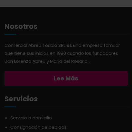
APERITIVO
OTROS
Nosotros
APOTHIC
PANADERÍA
Comercial Abreu Toribio SRL es una empresa familiar
AQUA
PASTAS
que tiene sus inicios en 1980 cuando los fundadores
Don Lorenzo Abreu y María del Rosario...
ARDUINI
PICADERAS
Lee Más
ARIENZO DE MARQUEZ
SALSAS
Servicios
ATLANTICO
SAZONES
Servicio a domicilio
AVALON
SNACKS
Consignación de bebidas