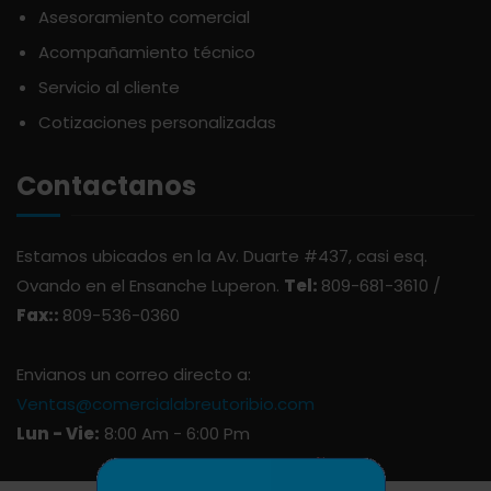
Asesoramiento comercial
AVERNA
ÚTILES ESCOLARES
Acompañamiento técnico
Servicio al cliente
AZUKITA
Cotizaciones personalizadas
BACARDI
Contactanos
BAILEY
Estamos ubicados en la Av. Duarte #437, casi esq.
Ovando en el Ensanche Luperon.
Tel:
809-681-3610 /
BALDOM
Fax::
809-536-0360
BARCELO
Envianos un correo directo a:
Ventas@comercialabreutoribio.com
Lun - Vie:
8:00 Am - 6:00 Pm
BARON DE LEY