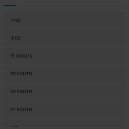
CEREALES
1492
CIGARRILLOS
1800
CONFITERÍA
19 CRIMES
CONGELADOS
35 SOUTH
CUIDADO PERSONAL
36 SOUTH
DESECHABLES
37 SOUTH
ENLATADOS
689
ESPECIAS